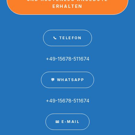
ERHALTEN
📞 TELEFON
+49-15678-511674
💬 WHATSAPP
+49-15678-511674
📧 E-MAIL